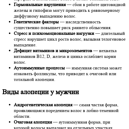
Гормональные нарушения
— сбои в работе щитовидной
железы и гипофиза могут приводить к равномерному
диффузному выпадению волос.
Генетические факторы
— наследственность
существенно повышает риск раннего облысения.
Стресс и психоэмоциональные нагрузки
— длительный
стресс нарушает цикл роста волос, вызывая телогеновое
выпадение.
Дефицит витаминов и микроэлементов
— нехватка
витаминов B12, D, железа и цинка ослабляет корни
волос.
Аутоиммунные процессы
— иммунная система может
атаковать фолликулы, что приводит к очаговой или
тотальной алопеции.
Виды алопеции у мужчин
Андрогенетическая алопеция
— самая частая форма,
проявляющаяся поредением волос в лобно-теменной
области.
Очаговая алопеция
— аутоиммунная форма, при
которой волосы выпадают на отдельных участках