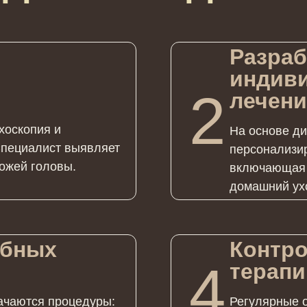
Разраб
индиви
2
лечен
хоскопия и
На основе ди
Специалист выявляет
персонализи
ожей головы.
включающая 
домашний ух
ебных
Контро
4
терапи
начаются процедуры:
Регулярные 