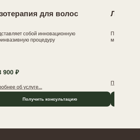
зотерапия для волос
Лечени
ставляет собой инновационную
Причиной по
инвазивную процедуру
механическо
3 900 ₽
Подробнее об
обнее об услуге...
Получить консультацию