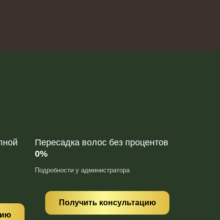
А
лной
Пересадка волос без процентов
Дни крас
0%
Первичн
1000 руб
Подробности у администратора
хирурга 
Акция действ
Получить консультацию
цию