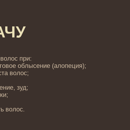
АЧУ
волос при:
говое облысение (алопеция);
та волос;
ение, зуд;
ки;
ь волос.