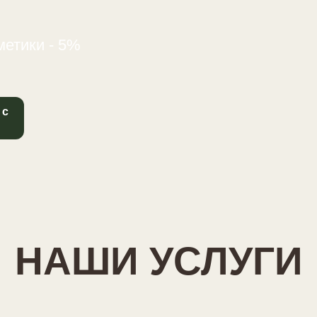
метики - 5%
 с
НАШИ УСЛУГИ