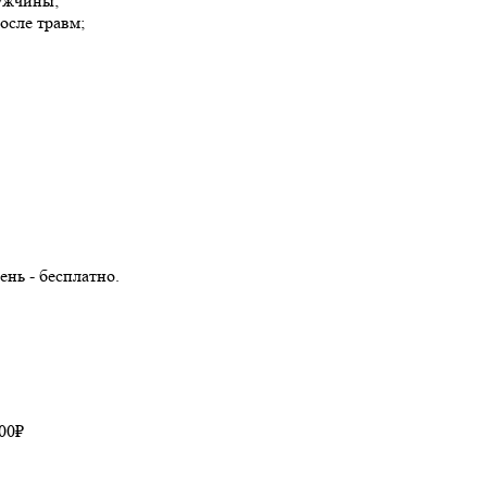
мужчины;
осле травм;
нь - бесплатно.
00₽